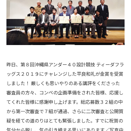
昨日、第８回沖縄県アンダー４０設計競技 ティーダフラ
ッグス２０１９にチャレンジした平良和礼が金賞を受賞
しました！ 厳しくも思いやりのある講評をくださった
審査員の方々、コンペの企画準備をされた皆様、応援し
てくれた皆様に感謝申し上げます。総応募数３２組の中
から第一次審査で７組が通過、さらに二次審査と公開質
疑を経ての道のりはとても緊張しました。すでに祝賀の
気分から脱し、気の引き締まる思いにあります／写真中