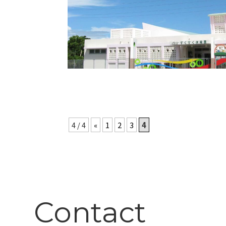
4 / 4
«
1
2
3
4
Contact