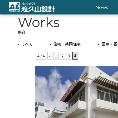
News
Works
保育
すべて
住宅・共同住宅
医療・福
4 / 4
«
1
2
3
4