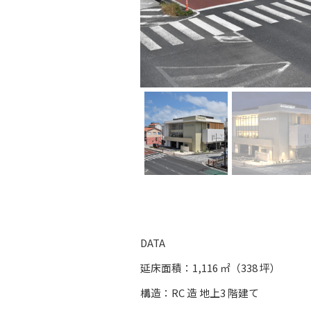
DATA
延床面積：1,116 ㎡（338 坪）
構造：RC 造 地上3 階建て