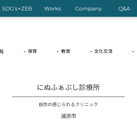
SDG's+ZEB
Works
Company
Q&A
祉
保育
教育
文化交流
にぬふぁぶし診療所
自然の感じられるクリニック
浦添市