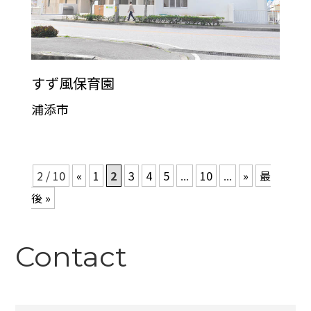
すず風保育園
浦添市
2 / 10
«
1
2
3
4
5
...
10
...
»
最
後 »
Contact