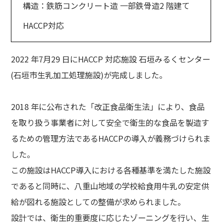
構造：鉄筋コンクリート造 一部鉄骨造2 階建て
HACCP対応
2022 年7月29 日にHACCP 対応施設 石垣みるくセンター
(⽯垣市⽣乳加⼯処理施設)が完成しました。
2018 年に公布された「改正⾷品衛⽣法」により、⾷品
を取り扱う事業者に対して安全で衛⽣的な⾷品を製造す
るための管理⽅法であるHACCPの導入が義務づけられま
した。
この施設はHACCP導入における各種基準を満たした施設
であると同時に、八重山地域の学校給食用牛乳の安定供
給が図れる施設としての整備が求められました。
設計では、衛⽣的重要度に応じたゾーニングを⾏い、⽣